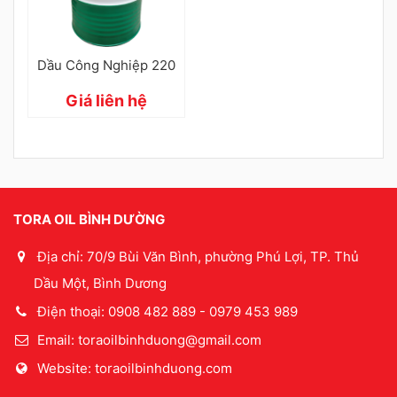
Dầu Công Nghiệp 220
Giá liên hệ
TORA OIL BÌNH DƯỜNG
Địa chỉ: 70/9 Bùi Văn Bình, phường Phú Lợi, TP. Thủ
Dầu Một, Bình Dương
Điện thoại: 0908 482 889 - 0979 453 989
Email:
toraoilbinhduong@gmail.com
Website: toraoilbinhduong.com