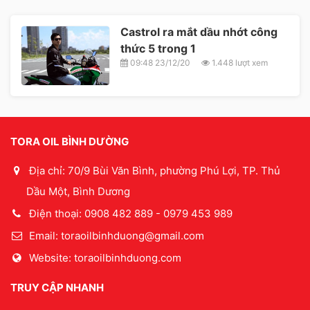
Castrol ra mắt dầu nhớt công
thức 5 trong 1
09:48 23/12/20
1.448 lượt xem
TORA OIL BÌNH DƯỜNG
Địa chỉ: 70/9 Bùi Văn Bình, phường Phú Lợi, TP. Thủ
Dầu Một, Bình Dương
Điện thoại: 0908 482 889 - 0979 453 989
Email:
toraoilbinhduong@gmail.com
Website: toraoilbinhduong.com
TRUY CẬP NHANH