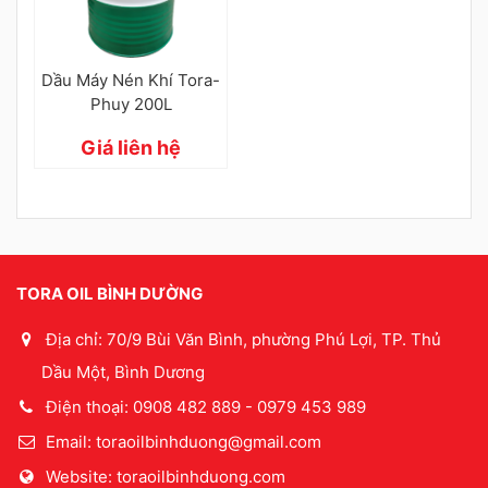
Dầu Máy Nén Khí Tora-
Phuy 200L
Giá liên hệ
TORA OIL BÌNH DƯỜNG
Địa chỉ: 70/9 Bùi Văn Bình, phường Phú Lợi, TP. Thủ
Dầu Một, Bình Dương
Điện thoại: 0908 482 889 - 0979 453 989
Email:
toraoilbinhduong@gmail.com
Website: toraoilbinhduong.com