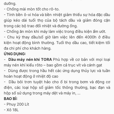
dưỡng.
- Chống mài mòn tốt cho rô-to.
- Tính bền ô-xi hóa và bền nhiệt giảm thiểu sự hóa đặc dầu
giúp kéo dài tuổi thọ của bộ tách dầu và giảm đóng cặn
trong các bộ trao đổi nhiệt và đường ống.
- Chống ăn mòn khi máy làm việc trong điều kiện ẩm ướt.
- Chu kỳ thay dầu/số giờ làm việc lên đến 4000h ở điều
kiện hoạt động bình thường. Tuổi thọ dầu cao, tiết kiệm tối
đa chi phí cho khách hàng.
ỨNG DỤNG:
-
Dầu máy nén khi TORA
Phù hợp về cơ bản với mọi loại
máy nén khí kiểu rôto – bao gồm cả trục vít và cánh gạt
- Dùng được trong hầu hết các ứng dụng thủy lực và tuần
hoàn hoạt động ở nhiệt độ cao
- Dầu bôi trơn tuyệt hảo cho ổ bi trong bơm và động cơ
điện, các loại hộp số giảm tốc thông thường, bạc đạn và
hộp số sử dụng trong máy dệt và máy in, ...
BAO BÌ:
- Phuy 200 Lít
- Xô 18L