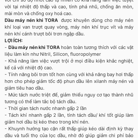
vời tại nhiệt độ thấp và cao, tính phá nhũ, chống ăn mòn,
mài mòn và chống oxy hoá cao.
Dầu máy nén khi TORA
được khuyên dùng cho máy nén
khí loại van trượt quay vòng, máy nén khí trục vít và máy
nén khí cánh trượt bôi trơn ngập dầu.
LỢI ÍCH:
-
Dầu máy nén khi TORA
hoàn toàn tương thích với các vật
liệu làm kín như Nitril, Silicon, fluoropolymer
- Khả năng làm việc vượt trội ở mọi điều kiện khắc nghiệt,
kể cả với nhiệt độ cao.
- Tính năng bôi trơn tốt hơn cùng với khả năng bay hơi thấp
hơn cho phép giảm tốc độ phun dầu lên xilanh máy nén và
giảm tiêu hao dầu.
- Mức tách nước triệt để, giảm thiểu nguy cơ tạo thành nhũ
tương có thể làm tắc bộ tách dầu.
- Thời gian tách nước nhanh gấp 2 lần
- Tách khí nhanh gấp 2 lần, tính tách dầu/ khí tốt giúp làm
giảm hơi dầu bị kéo theo trong khí nén.
- Khuynh hướng tạo cặn rất thấp giúp kéo dài định kỳ thay
dầu và tuổi thọ của lọc dầu, nhờ đó giúp giảm chi phí bảo