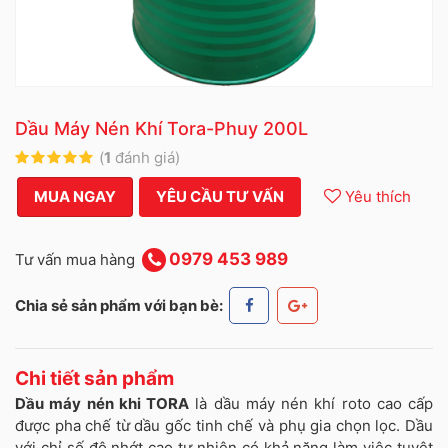
Dầu Máy Nén Khí Tora-Phuy 200L
(
1
đánh giá)
MUA NGAY
YÊU CẦU TƯ VẤN
Yêu thích
0979 453 989
Tư vấn mua hàng
Chia sẻ sản phẩm với bạn bè:
Chi tiết sản phẩm
Dầu máy nén khi TORA
là dầu máy nén khí roto cao cấp
được pha chế từ dầu gốc tinh chế và phụ gia chọn lọc. Dầu
với chỉ số độ nhớt cao tự nhiên có khả năng làm việc tuyệt